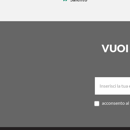
VUOI
acconsento al 