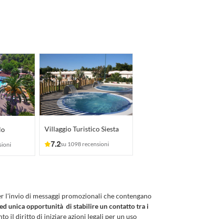
Villaggio Turistico Siesta
lo
7.2
su 1098 recensioni
sioni
er l'invio di messaggi promozionali che contengano
 ed unica opportunità di stabilire un contatto tra i
to il diritto di iniziare azioni legali per un uso