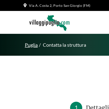
Via A. Costa 2, Porto San Giorgio (FM)
Puglia
Contatta la struttura
1
Dettagli