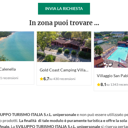
INVIA LA RICHIESTA
In zona puoi trovare ...
 Calenella
Gold Coast Camping Village
Villaggio San Pab
6.7
1 recensioni
su 430 recensioni
8.1
su 1343 recen
UPPO TURISMO ITALIA S.r.L. unipersonale
e non può essere utilizzato p
 o prodotti.
La finalità di tale modulo è puramente turistica e offre la sola
finale.
La
SVILUPPO TURISMO ITALIA S.r.L. unipersonale
si riserva pertan