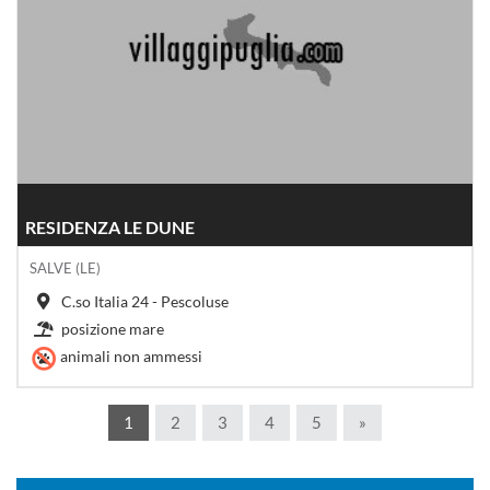
RESIDENZA LE DUNE
SALVE (LE)
C.so Italia 24 - Pescoluse
posizione mare
animali non ammessi
1
2
3
4
5
»