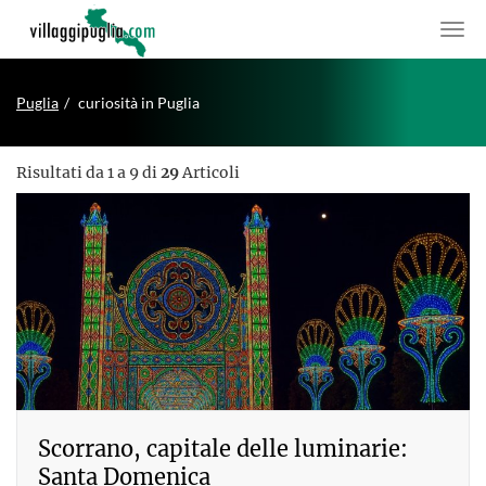
Puglia
curiosità in Puglia
Risultati da 1 a 9 di
29
Articoli
Scorrano, capitale delle luminarie:
Santa Domenica