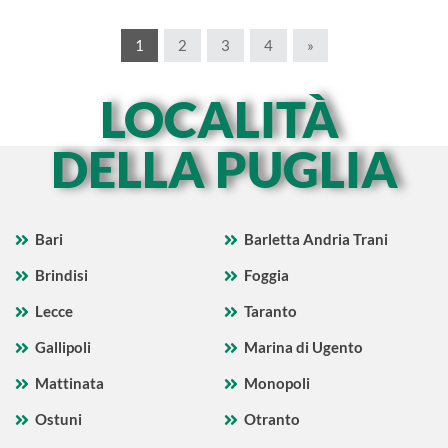
1
2
3
4
»
LOCALITÀ
DELLA PUGLIA
Bari
Barletta Andria Trani
Brindisi
Foggia
Lecce
Taranto
Gallipoli
Marina di Ugento
Mattinata
Monopoli
Ostuni
Otranto