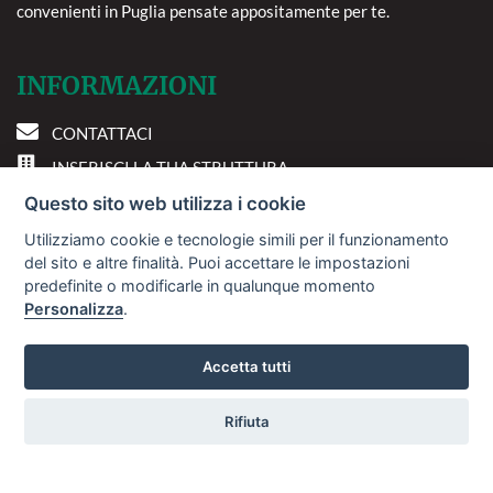
convenienti in Puglia pensate appositamente per te.
INFORMAZIONI
CONTATTACI
INSERISCI LA TUA STRUTTURA
PREFERENZE COOKIE
Questo sito web utilizza i cookie
Utilizziamo cookie e tecnologie simili per il funzionamento
DOVE SIAMO
del sito e altre finalità. Puoi accettare le impostazioni
predefinite o modificarle in qualunque momento
Personalizza
.
Via A. Costa, 2 - 63822
Porto San Giorgio (FM)
Accetta tutti
Rifiuta
© 2018
Sviluppo Turismo Italia S.r.L. unipersonale
Vuoi ricevere le offerte?
P.IVA: 01665350433 | R.E.A. FM-195884
Avviso Legale
Privacy Policy
La