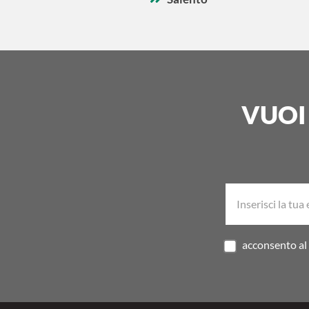
VUOI
acconsento al 