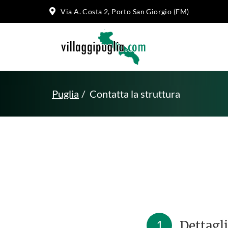
Via A. Costa 2, Porto San Giorgio (FM)
Puglia
Contatta la struttura
1
Dettagli