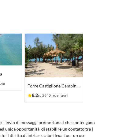
la
oni
Torre Castiglione Camping Village
6.2
su 2340 recensioni
er l'invio di messaggi promozionali che contengano
 ed unica opportunità di stabilire un contatto tra i
to il diritto di iniziare azioni legali per un uso