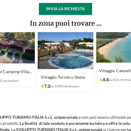
INVIA LA RICHIESTA
In zona puoi trovare ...
Villaggio Calenel
Gold Coast Camping Village
Villaggio Turistico Siesta
8.6
su 831 recensi
0 recensioni
7.2
su 1098 recensioni
UPPO TURISMO ITALIA S.r.L. unipersonale
e non può essere utilizzato p
 o prodotti.
La finalità di tale modulo è puramente turistica e offre la sola
finale.
La
SVILUPPO TURISMO ITALIA S.r.L. unipersonale
si riserva pertan