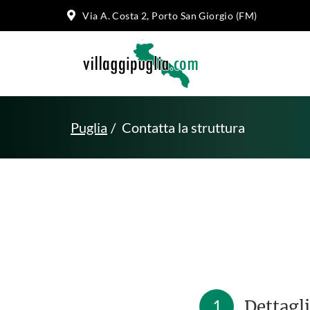
Via A. Costa 2, Porto San Giorgio (FM)
Puglia
Contatta la struttura
1
Dettagli