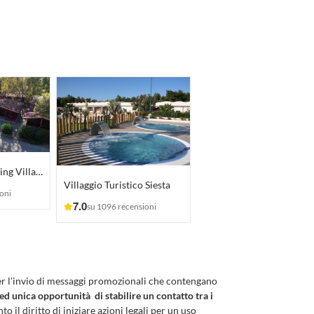
Gold Coast Camping Village
Villaggio Turistico Siesta
oni
7.0
su 1096 recensioni
er l'invio di messaggi promozionali che contengano
 ed unica opportunità di stabilire un contatto tra i
to il diritto di iniziare azioni legali per un uso