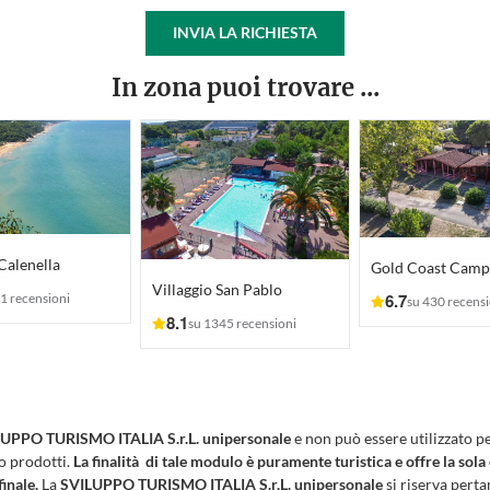
INVIA LA RICHIESTA
In zona puoi trovare ...
 Calenella
Villaggio San Pablo
6.7
1 recensioni
su 430 recensi
8.1
su 1345 recensioni
UPPO TURISMO ITALIA S.r.L. unipersonale
e non può essere utilizzato p
 o prodotti.
La finalità di tale modulo è puramente turistica e offre la sola
finale.
La
SVILUPPO TURISMO ITALIA S.r.L. unipersonale
si riserva pertan