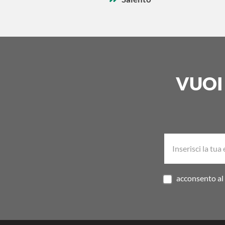
VUOI
acconsento al 