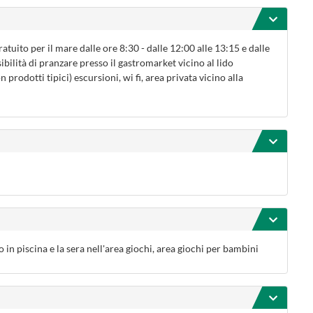
gratuito per il mare dalle ore 8:30 - dalle 12:00 alle 13:15 e dalle
ibilità di pranzare presso il gastromarket vicino al lido
prodotti tipici) escursioni, wi fi, area privata vicino alla
 in piscina e la sera nell'area giochi, area giochi per bambini