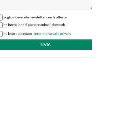
voglio ricevere la newsletter con le offerte
ho intenzione di portare animali domestici
ho letto e accettato l’
informativa sulla privacy