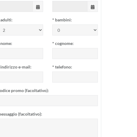
adulti:
*
bambini:
nome:
*
cognome:
indirizzo e-mail:
*
telefono:
odice promo (facoltativo):
essaggio (facoltativo):