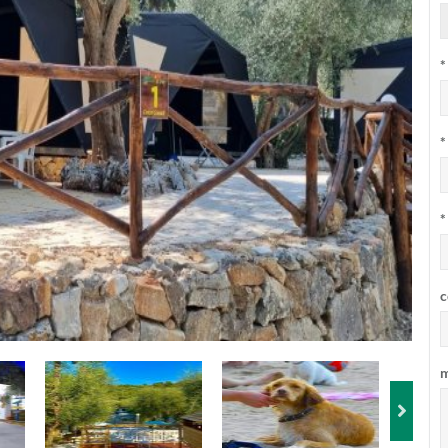
*
*
*
c
m