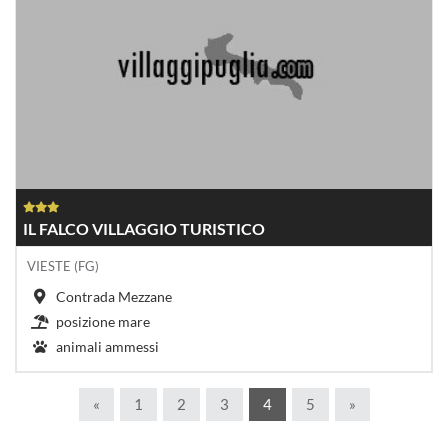
IL FALCO VILLAGGIO TURISTICO
VIESTE (FG)
Contrada Mezzane
posizione mare
animali ammessi
«
1
2
3
4
5
»